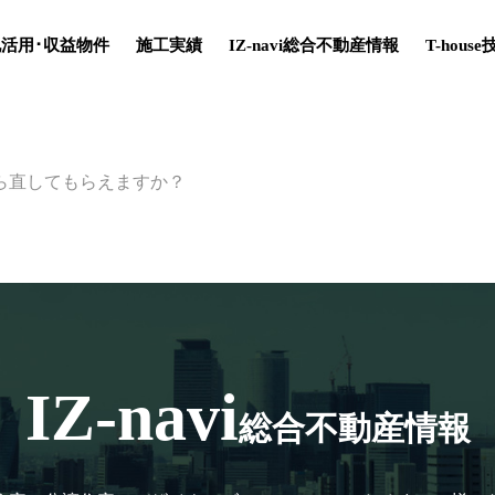
活用･収益物件
施工実績
IZ-navi総合不動産情報
T-hous
ら直してもらえますか？
IZ-navi
総合不動産情報